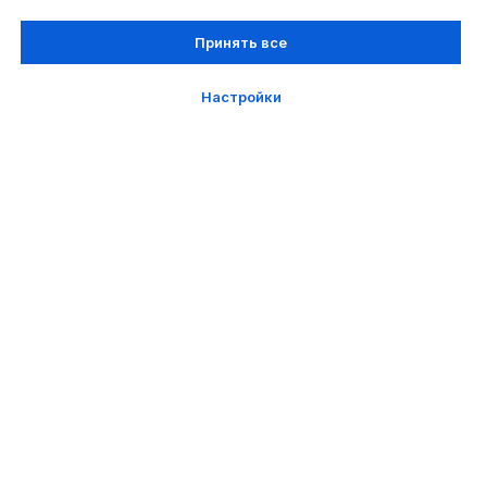
Принять все
Настройки
ИНН: 5260497440
ОГРН: 1245200028611
Юридический адрес: г. Нижний Новгород,
ул. Славянская, д 19, оф 106.
Почтовый адрес: 603155, г. Нижний Новгород,